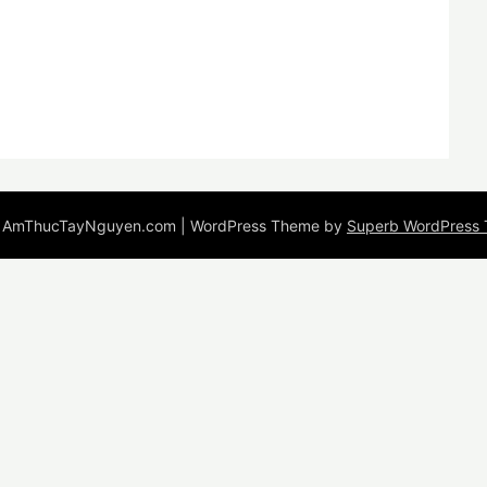
 AmThucTayNguyen.com
| WordPress Theme by
Superb WordPress