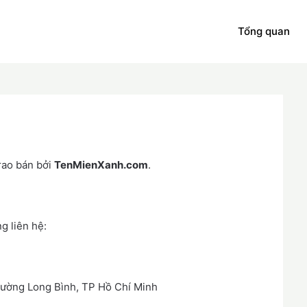
Tổng quan
rao bán bởi
TenMienXanh.com
.
g liên hệ:
!
hường Long Bình, TP Hồ Chí Minh